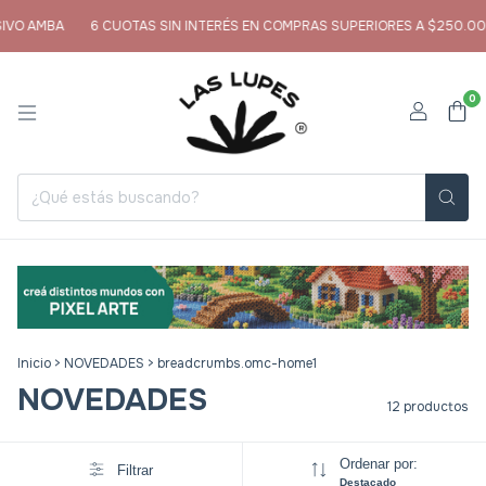
MBA
6 CUOTAS SIN INTERÉS EN COMPRAS SUPERIORES A $250.000
E
0
Inicio
>
NOVEDADES
>
breadcrumbs.omc-home1
NOVEDADES
12 productos
Ordenar por:
Filtrar
Destacado