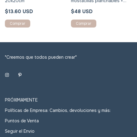
20x20cm
mostacillas planchables +
tablero encastrable + papel
$13.60 USD
$48 USD
planchable + herramientas -
con manual de instrucciones
"Creemos que todos pueden crear"
PRÓXIMAMENTE
Políticas de Empresa: Cambios, devoluciones y más:
Puntos de Venta
Seguir el Envio