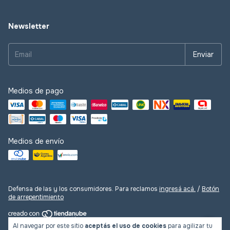
Newsletter
Medios de pago
Medios de envío
Defensa de las y los consumidores. Para reclamos
ingresá acá.
/
Botón
de arrepentimiento
Al navegar por este sitio
aceptás el uso de cookies
para agilizar tu
Copyright Las Lupes - 2026. Todos los derechos reservados.