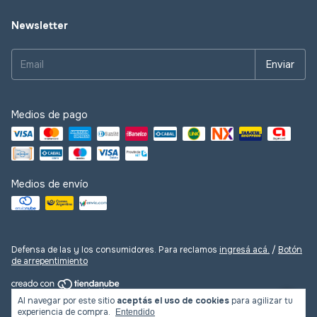
Newsletter
Medios de pago
Medios de envío
Defensa de las y los consumidores. Para reclamos
ingresá acá.
/
Botón
de arrepentimiento
Al navegar por este sitio
aceptás el uso de cookies
para agilizar tu
Copyright Las Lupes - 2026. Todos los derechos reservados.
experiencia de compra.
Entendido