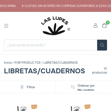
IVO AMBA
6 CUOTAS SIN INTERÉS EN COMPRAS SUPERIORES A $250.00
0
Inicio
>
POR PRODUCTOS
>
LIBRETAS/CUADERNOS
LIBRETAS/CUADERNOS
10
productos
Ordenar por:
Filtrar
Más vendidos