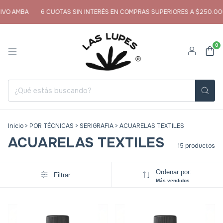
MBA
6 CUOTAS SIN INTERÉS EN COMPRAS SUPERIORES A $250.000
E
0
Inicio
>
POR TÉCNICAS
>
SERIGRAFIA
>
ACUARELAS TEXTILES
ACUARELAS TEXTILES
15 productos
Ordenar por:
Filtrar
Más vendidos