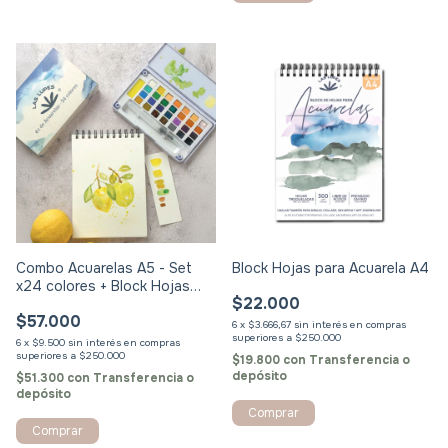
Combo Acuarelas A5 - Set
Block Hojas para Acuarela A4
x24 colores + Block Hojas
$22.000
para Acuarelas A5
$57.000
6
x
$3.666,67
sin interés
6
x
$9.500
sin interés
$19.800
con
Transferencia o
depósito
$51.300
con
Transferencia o
depósito