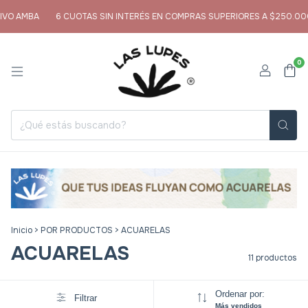
MBA
6 CUOTAS SIN INTERÉS EN COMPRAS SUPERIORES A $250.000
E
0
Inicio
>
POR PRODUCTOS
>
ACUARELAS
ACUARELAS
11 productos
Ordenar por:
Filtrar
Más vendidos