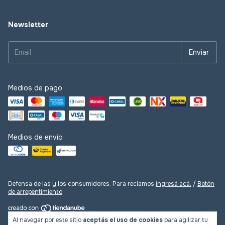
Newsletter
Medios de pago
Medios de envío
Defensa de las y los consumidores. Para reclamos
ingresá acá.
/
Botón
de arrepentimiento
Al navegar por este sitio
aceptás el uso de cookies
para agilizar tu
Copyright Las Lupes - 2026. Todos los derechos reservados.