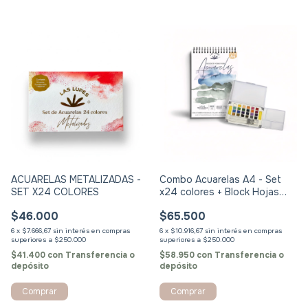
ACUARELAS METALIZADAS -
Combo Acuarelas A4 - Set
SET X24 COLORES
x24 colores + Block Hojas
para Acuarelas A4
$46.000
$65.500
6
x
$7.666,67
sin interés
6
x
$10.916,67
sin interés
$41.400
con
Transferencia o
$58.950
con
Transferencia o
depósito
depósito