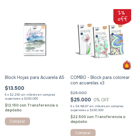
Block Hojas para Acuarela A5
COMBO - Block para colorear
con acuarelas x3
$13.500
$25.000
6
x
$2.250
sin interés
$25.000
0
% OFF
$12.150
con
Transferencia o
6
x
$4.166,67
sin interés
depósito
$22.500
con
Transferencia o
depósito