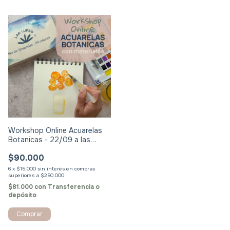
Workshop Online Acuarelas
Botanicas - 22/09 a las
17:30hrs
$90.000
6
x
$15.000
sin interés
$81.000
con
Transferencia o
depósito