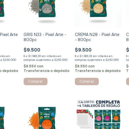
Pixel Arte
GRIS N33 - Pixel Arte -
CREMA N28 - Pixel Arte
C
800pc
- 800pc
8
$9.500
$9.500
$
terés
6
x
$1.583,33
sin interés
6
x
$1.583,33
sin interés
6
$8.550
con
$8.550
con
$
o depósito
Transferencia o depósito
Transferencia o depósito
T
GRATIS