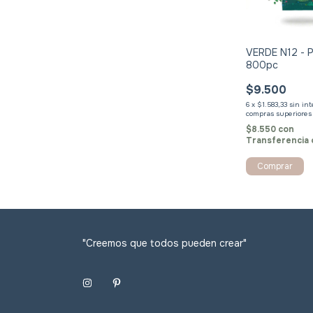
VERDE N12 - Pi
800pc
$9.500
6
x
$1.583,33
sin in
$8.550
con
Transferencia 
"Creemos que todos pueden crear"