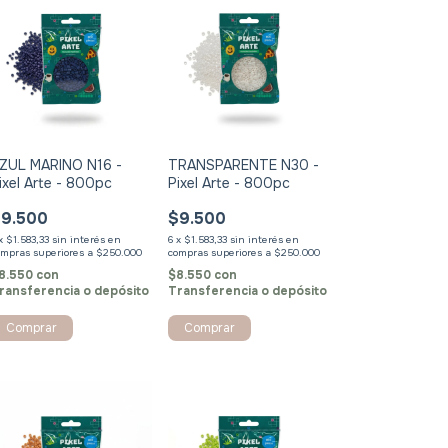
ZUL MARINO N16 -
TRANSPARENTE N30 -
ixel Arte - 800pc
Pixel Arte - 800pc
9.500
$9.500
x
$1.583,33
sin interés
6
x
$1.583,33
sin interés
8.550
con
$8.550
con
ransferencia o depósito
Transferencia o depósito