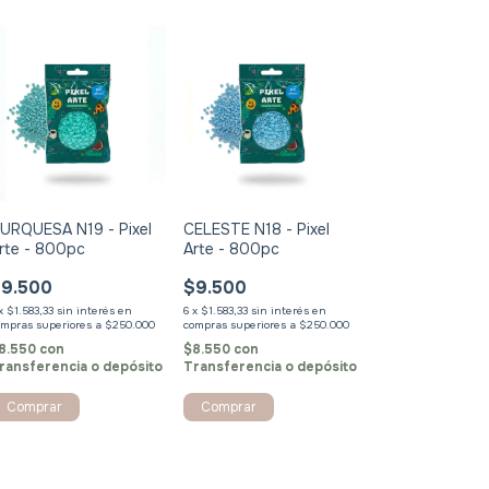
URQUESA N19 - Pixel
CELESTE N18 - Pixel
rte - 800pc
Arte - 800pc
9.500
$9.500
x
$1.583,33
sin interés
6
x
$1.583,33
sin interés
8.550
con
$8.550
con
ransferencia o depósito
Transferencia o depósito