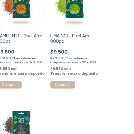
AMEL N21 - Pixel Arte -
LIMA N13 - Pixel Arte -
00pc
800pc
9.500
$9.500
x
$1.583,33
sin interés
6
x
$1.583,33
sin interés
8.550
con
$8.550
con
ransferencia o depósito
Transferencia o depósito