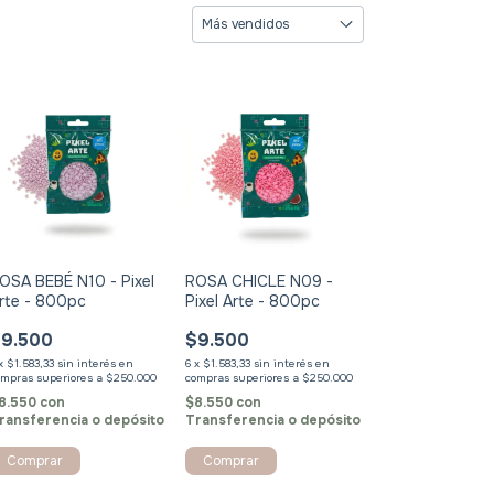
OSA BEBÉ N10 - Pixel
ROSA CHICLE N09 -
rte - 800pc
Pixel Arte - 800pc
9.500
$9.500
x
$1.583,33
sin interés
6
x
$1.583,33
sin interés
8.550
con
$8.550
con
ransferencia o depósito
Transferencia o depósito