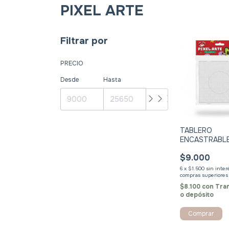
PIXEL ARTE
Filtrar por
PRECIO
Desde
Hasta
TABLERO
ENCASTRABL
15X15CM 1U - 
$9.000
ARTE
6
x
$1.500
sin inte
$8.100
con
Tra
o depósito