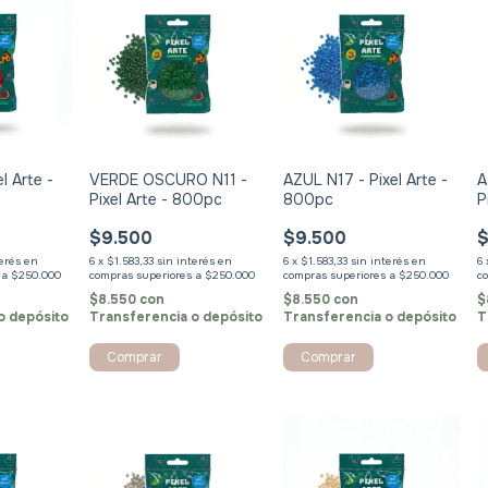
l Arte -
VERDE OSCURO N11 -
AZUL N17 - Pixel Arte -
A
Pixel Arte - 800pc
800pc
P
$9.500
$9.500
$
terés
6
x
$1.583,33
sin interés
6
x
$1.583,33
sin interés
6
$8.550
con
$8.550
con
$
o depósito
Transferencia o depósito
Transferencia o depósito
T