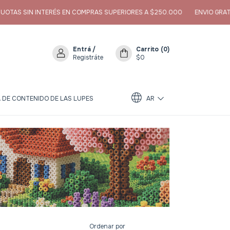
N INTERÉS EN COMPRAS SUPERIORES A $250.000
ENVIO GRATIS EN CO
Entrá
/
Carrito
(
0
)
Registráte
$0
 DE CONTENIDO DE LAS LUPES
AR
Ordenar por