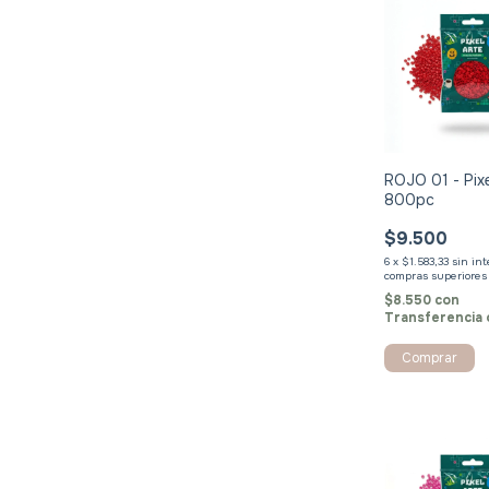
ROJO 01 - Pixe
800pc
$9.500
6
x
$1.583,33
sin in
$8.550
con
Transferencia 