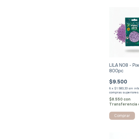
LILA N08 - Pix
800pc
$9.500
6
x
$1.583,33
sin in
$8.550
con
Transferencia 