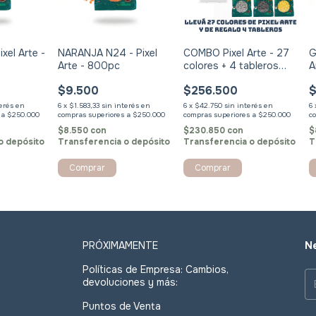
xel Arte -
NARANJA N24 - Pixel
COMBO Pixel Arte - 27
G
Arte - 800pc
colores + 4 tableros
A
encastrables de regalo!
$9.500
$256.500
$
terés
6
x
$1.583,33
sin interés
6
x
$42.750
sin interés
6
$8.550
con
$230.850
con
$
o depósito
Transferencia o depósito
Transferencia o depósito
T
PRÓXIMAMENTE
Ne
Políticas de Empresa: Cambios,
devoluciones y más:
Puntos de Venta