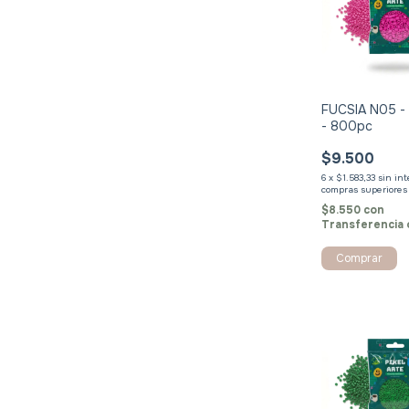
FUCSIA N05 - 
- 800pc
$9.500
6
x
$1.583,33
sin in
$8.550
con
Transferencia 