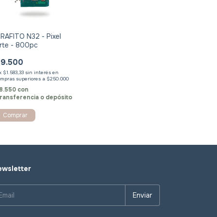
RAFITO N32 - Pixel
rte - 800pc
9.500
x
$1.583,33
sin interés
8.550
con
ransferencia o depósito
wsletter