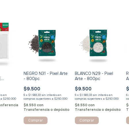
NEGRO N31 - Pixel Arte
BLANCO N29 - Pixel
R
E
- 800pc
Arte - 800pc
A
PIXEL
$9.500
$9.500
$
rés
6
x
$1.583,33
sin interés
6
x
$1.583,33
sin interés
6
nsferencia
$8.550
con
$8.550
con
$
Transferencia o depósito
Transferencia o depósito
T