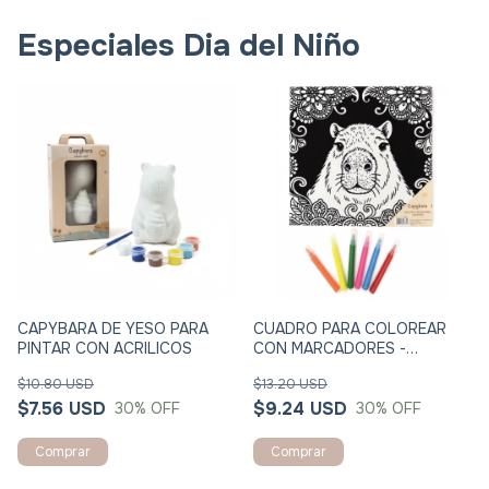
CAPYBARA DE YESO PARA
CUADRO PARA COLOREAR
PINTAR CON ACRILICOS
CON MARCADORES -
CAPYBARA - DETALLES EN
$10.80 USD
$13.20 USD
PANA - 30X40CM
$7.56 USD
$9.24 USD
30
% OFF
30
% OFF
Envio gratis en compras superiores a los
$100.000