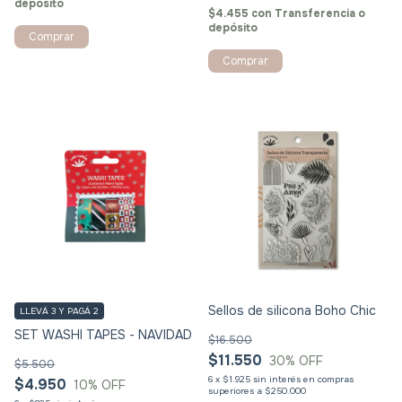
depósito
$4.455
con
Transferencia o
depósito
Sellos de silicona Boho Chic
LLEVÁ 3 Y PAGÁ 2
SET WASHI TAPES - NAVIDAD
$16.500
$11.550
30
% OFF
$5.500
6
x
$1.925
sin interés
$4.950
10
% OFF