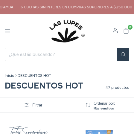
6 CUOTAS SIN INTERÉS EN COMPRAS SUPERIORES A $250.000
ENVIO
0
Inicio
>
DESCUENTOS HOT
DESCUENTOS HOT
47 productos
Ordenar por:
Filtrar
Más vendidos