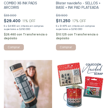
COMBO X6 INK PADS
Blister navideño - SELLOS +
ARCOIRIS
BASE + INK PAD PLATEADA
$33.000
$13.500
$29.400
$11.250
11
% OFF
17
% OFF
6
x
$4.900
sin interés
6
x
$1.875
sin interés
$26.460
con
Transferencia o
$10.125
con
Transferencia o
depósito
depósito