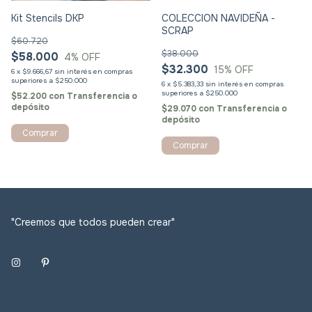
Kit Stencils DKP
COLECCION NAVIDEÑA -
SCRAP
$60.720
$38.000
$58.000
4
% OFF
$32.300
15
% OFF
6
x
$9.666,67
sin interés
6
x
$5.383,33
sin interés
$52.200
con
Transferencia o
depósito
$29.070
con
Transferencia o
depósito
"Creemos que todos pueden crear"