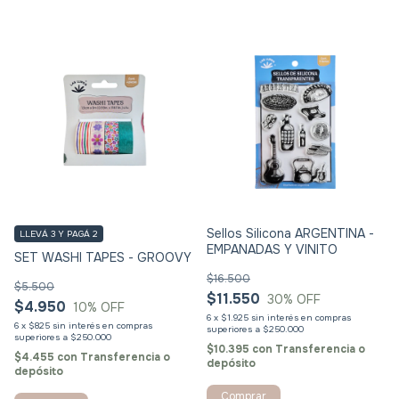
Sellos Silicona ARGENTINA -
LLEVÁ 3 Y PAGÁ 2
EMPANADAS Y VINITO
SET WASHI TAPES - GROOVY
$16.500
$5.500
$11.550
30
% OFF
$4.950
10
% OFF
6
x
$1.925
sin interés
6
x
$825
sin interés
$10.395
con
Transferencia o
$4.455
con
Transferencia o
depósito
depósito