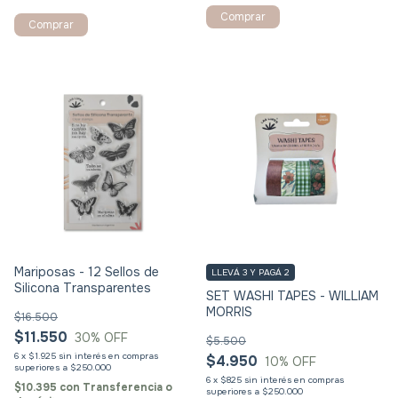
Mariposas - 12 Sellos de
LLEVÁ 3 Y PAGÁ 2
Silicona Transparentes
SET WASHI TAPES - WILLIAM
MORRIS
$16.500
$11.550
30
% OFF
$5.500
6
x
$1.925
sin interés
$4.950
10
% OFF
6
x
$825
sin interés
$10.395
con
Transferencia o