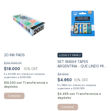
20 INK PADS
LLEVÁ 3 Y PAGÁ 2
SET WASHI TAPES
$20.000,01
ARGENTINA - QUE LINDO MI
$18.000
10
% OFF
PAÍS
6
x
$3.000
sin interés
$5.500
$4.950
10
% OFF
$16.200
con
Transferencia o
6
x
$825
sin interés
depósito
$4.455
con
Transferencia o
depósito