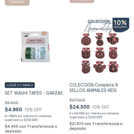
COLECCION Completa 9
LLEVÁ 3 Y PAGÁ 2
SELLOS ANIMALES KIDS
SET WASHI TAPES - GARZAS
$27.000
$5.500
$24.300
10
% OFF
$4.950
10
% OFF
6
x
$4.050
sin interés
6
x
$825
sin interés
$21.870
con
Transferencia o
$4.455
con
Transferencia o
depósito
depósito