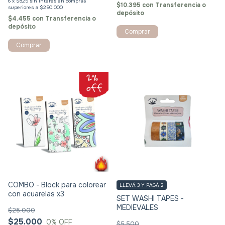
6
x
$825
sin interés
$10.395
con
Transferencia o
depósito
$4.455
con
Transferencia o
depósito
COMBO - Block para colorear
LLEVÁ 3 Y PAGÁ 2
con acuarelas x3
SET WASHI TAPES -
MEDIEVALES
$25.000
$25.000
0
% OFF
$5.500