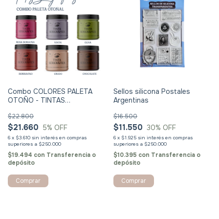
Combo COLORES PALETA
Sellos silicona Postales
OTOÑO - TINTAS
Argentinas
SERIGRAFICAS
$22.800
$16.500
$21.660
$11.550
5
% OFF
30
% OFF
6
x
$3.610
sin interés
6
x
$1.925
sin interés
$19.494
con
Transferencia o
$10.395
con
Transferencia o
depósito
depósito