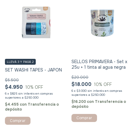
SELLOS PRIMAVERA - Set x
LLEVÁ 3 Y PAGÁ 2
25u + 1 tinta al agua negra
SET WASHI TAPES - JAPON
$20.000
$5.500
$18.000
10
% OFF
$4.950
10
% OFF
6
x
$3.000
sin interés
6
x
$825
sin interés
$16.200
con
Transferencia o
$4.455
con
Transferencia o
depósito
depósito