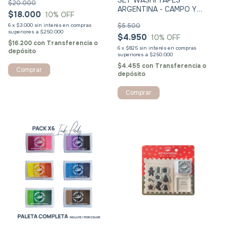
SET WASHI TAPES
$20.000
ARGENTINA - CAMPO Y
$18.000
10
% OFF
NATURALEZA
6
x
$3.000
sin interés
$5.500
$4.950
10
% OFF
$16.200
con
Transferencia o
6
x
$825
sin interés
depósito
$4.455
con
Transferencia o
depósito