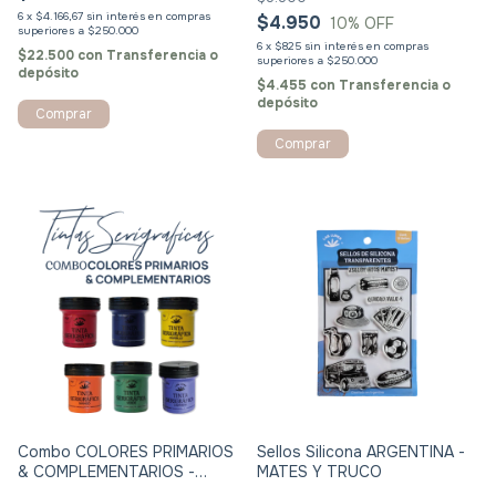
6
x
$4.166,67
sin interés
$4.950
10
% OFF
6
x
$825
sin interés
$22.500
con
Transferencia o
depósito
$4.455
con
Transferencia o
depósito
Combo COLORES PRIMARIOS
Sellos Silicona ARGENTINA -
& COMPLEMENTARIOS -
MATES Y TRUCO
TINTAS SERIGRAFICAS