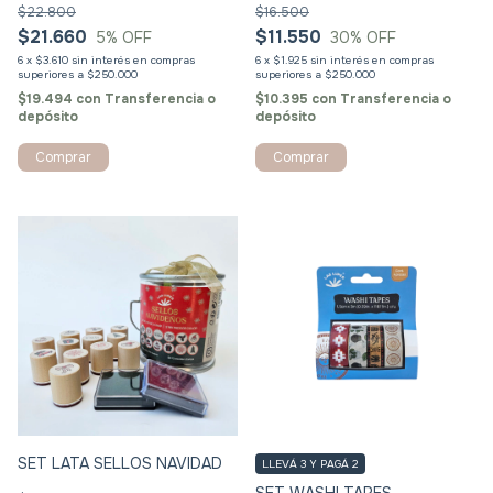
$22.800
$16.500
$21.660
$11.550
5
% OFF
30
% OFF
6
x
$3.610
sin interés
6
x
$1.925
sin interés
$19.494
con
Transferencia o
$10.395
con
Transferencia o
depósito
depósito
SET LATA SELLOS NAVIDAD
LLEVÁ 3 Y PAGÁ 2