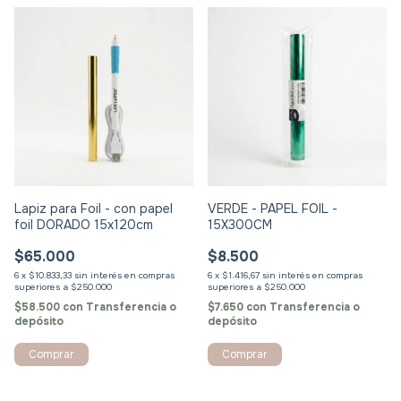
Lapiz para Foil - con papel
VERDE - PAPEL FOIL -
foil DORADO 15x120cm
15X300CM
$65.000
$8.500
6
x
$10.833,33
sin interés
6
x
$1.416,67
sin interés
$58.500
con
Transferencia o
$7.650
con
Transferencia o
depósito
depósito