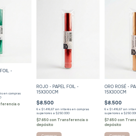
FOIL -
ROJO - PAPEL FOIL -
ORO ROSÉ - PA
15X300CM
15X300CM
rés
$8.500
$8.500
ferencia o
6
x
$1.416,67
sin interés
6
x
$1.416,67
sin inte
$7.650
con
Transferencia o
$7.650
con
Trans
depósito
depósito