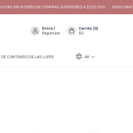
 SIN INTERÉS EN COMPRAS SUPERIORES A $250.000
ENVIO GRATIS EN 
Entrá
/
Carrito
(
0
)
Registráte
$0
 DE CONTENIDO DE LAS LUPES
AR