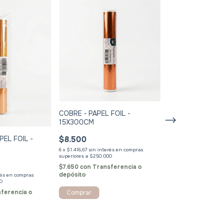
COBRE - PAPEL FOIL -
15X300CM
$8.500
PEL FOIL -
DORADO - PAPE
15X300CM
6
x
$1.416,67
sin interés
$8.500
$7.650
con
Transferencia o
depósito
rés
6
x
$1.416,67
sin inte
ferencia o
$7.650
con
Tran
depósito