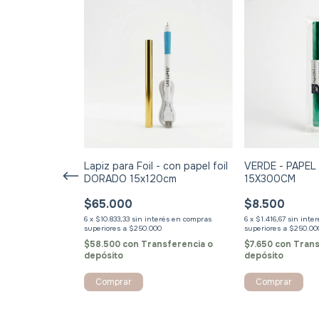
21 colores de
Lapiz para Foil - con papel foil
VERDE - PAPEL 
nchables +
DORADO 15x120cm
15X300CM
able + papel
$65.000
$8.500
rramientas -
nstrucciones
és
6
x
$10.833,33
sin interés
6
x
$1.416,67
sin inte
nsferencia o
$58.500
con
Transferencia o
$7.650
con
Trans
depósito
depósito