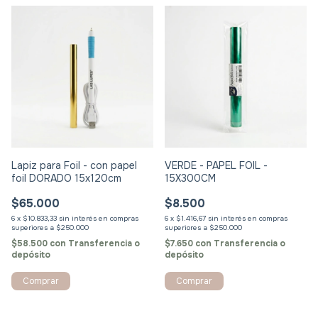
Lapiz para Foil - con papel
VERDE - PAPEL FOIL -
foil DORADO 15x120cm
15X300CM
$65.000
$8.500
6
x
$10.833,33
sin interés
6
x
$1.416,67
sin interés
$58.500
con
Transferencia o
$7.650
con
Transferencia o
depósito
depósito