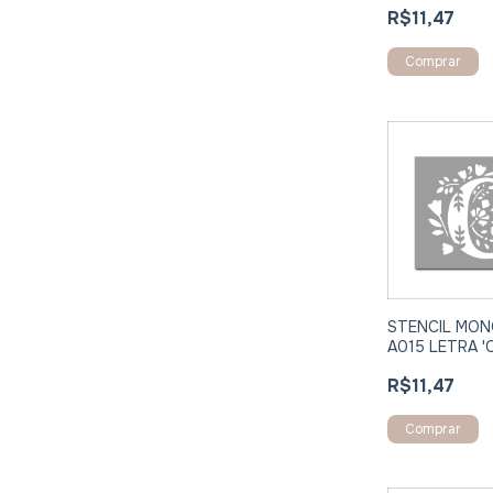
R$11,47
Comprar
STENCIL MO
A015 LETRA 'C
R$11,47
Comprar