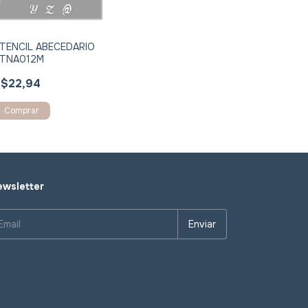
TENCIL ABECEDARIO
TNA012M
$22,94
Comprar
wsletter