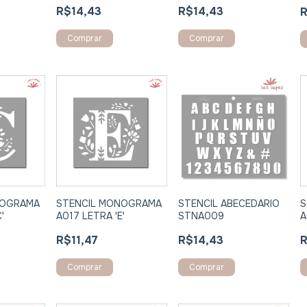
R$14,43
R$14,43
R
Comprar
Comprar
NOGRAMA
STENCIL MONOGRAMA
STENCIL ABECEDARIO
S
'
A017 LETRA 'E'
STNA009
A
R$11,47
R$14,43
R
Comprar
Comprar