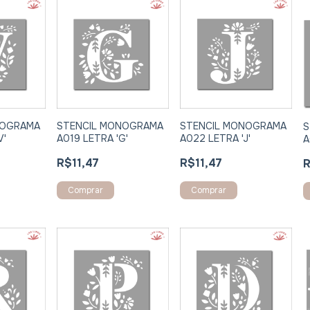
STENCIL MONOGRAMA
NOGRAMA
STENCIL MONOGRAMA
S
A022 LETRA 'J'
V'
A019 LETRA 'G'
A
R$11,47
R$11,47
R
Comprar
Comprar