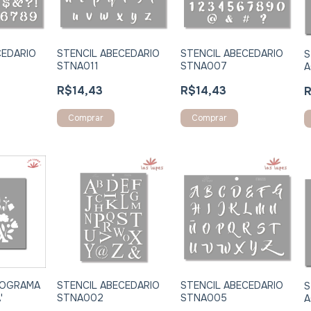
CEDARIO
STENCIL ABECEDARIO
STENCIL ABECEDARIO
S
STNA011
STNA007
A
R$14,43
R$14,43
R
Comprar
Comprar
STENCIL ABECEDARIO
STENCIL ABECEDARIO
NOGRAMA
S
STNA002
STNA005
'
A