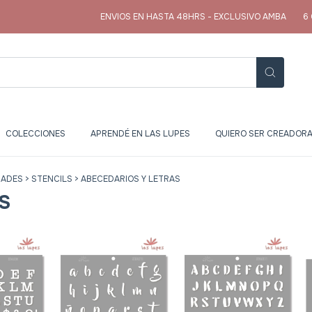
ENVIOS EN HASTA 48HRS - EXCLUSIVO AMBA
6 CUOTAS
COLECCIONES
APRENDÉ EN LAS LUPES
QUIERO SER CREADORA
DADES
>
STENCILS
>
ABECEDARIOS Y LETRAS
S