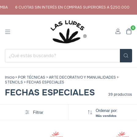
A
6 CUOTAS SIN INTERÉS EN COMPRAS SUPERIORES A $250.000
EN
0
Inicio
>
POR TÉCNICAS
>
ARTE DECORATIVO Y MANUALIDADES
>
STENCILS
>
FECHAS ESPECIALES
FECHAS ESPECIALES
39 productos
Ordenar por:
Filtrar
Más vendidos