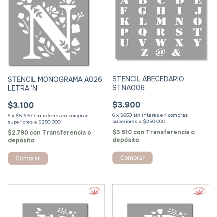
STENCIL ABECEDARIO
STENCIL MONOGRAMA A026
STNA006
LETRA 'N'
$3.900
$3.100
6
x
$650
sin interés
6
x
$516,67
sin interés
$3.510
con
Transferencia o
$2.790
con
Transferencia o
depósito
depósito
Comprar
Comprar