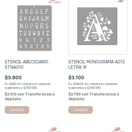
STENCIL ABECEDARIO
STENCIL MONOGRAMA A013
STNA010
LETRA 'A'
$3.900
$3.100
6
x
$650
sin interés
6
x
$516,67
sin interés
$3.510
con
Transferencia o
$2.790
con
Transferencia o
depósito
depósito
Comprar
Comprar