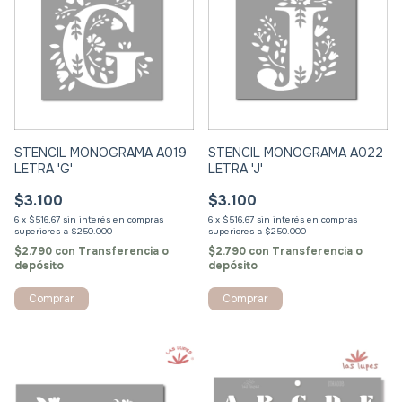
STENCIL MONOGRAMA A022
STENCIL MONOGRAMA A019
LETRA 'J'
LETRA 'G'
$3.100
$3.100
6
x
$516,67
sin interés
6
x
$516,67
sin interés
$2.790
con
Transferencia o
$2.790
con
Transferencia o
depósito
depósito
Comprar
Comprar