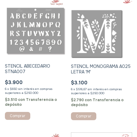
STENCIL ABECEDARIO
STENCIL MONOGRAMA A025
STNA007
LETRA 'M'
$3.900
$3.100
6
x
$650
sin interés
6
x
$516,67
sin interés
$3.510
con
Transferencia o
$2.790
con
Transferencia o
depósito
depósito
Comprar
Comprar