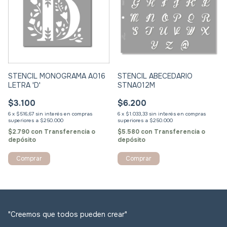
STENCIL MONOGRAMA A016
STENCIL ABECEDARIO
LETRA 'D'
STNA012M
$3.100
$6.200
6
x
$516,67
sin interés
6
x
$1.033,33
sin interés
$2.790
con
Transferencia o
$5.580
con
Transferencia o
depósito
depósito
Comprar
Comprar
"Creemos que todos pueden crear"