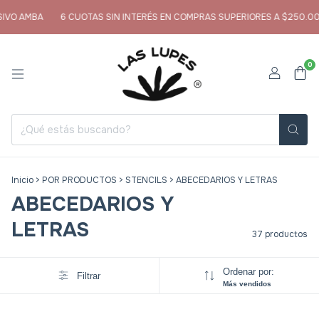
MBA
6 CUOTAS SIN INTERÉS EN COMPRAS SUPERIORES A $250.000
E
0
Inicio
>
POR PRODUCTOS
>
STENCILS
>
ABECEDARIOS Y LETRAS
ABECEDARIOS Y
LETRAS
37 productos
Ordenar por:
Filtrar
Más vendidos