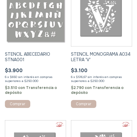
STENCIL ABECEDARIO
STENCIL MONOGRAMA A034
STNA001
LETRA 'V'
$3.900
$3.100
6
x
$650
sin interés
6
x
$516,67
sin interés
$3.510
con
Transferencia o
$2.790
con
Transferencia o
depósito
depósito
Comprar
Comprar