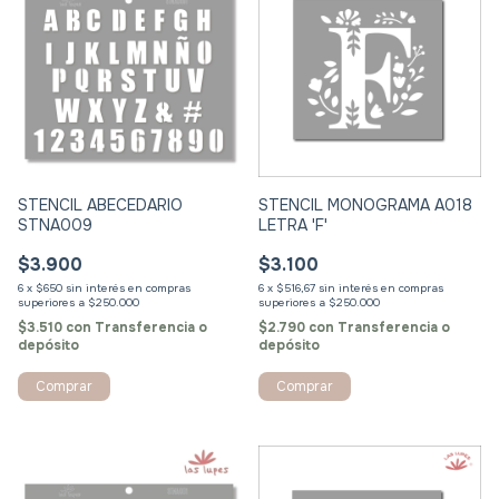
STENCIL ABECEDARIO
STENCIL MONOGRAMA A018
STNA009
LETRA 'F'
$3.900
$3.100
6
x
$650
sin interés
6
x
$516,67
sin interés
$3.510
con
Transferencia o
$2.790
con
Transferencia o
depósito
depósito
Comprar
Comprar