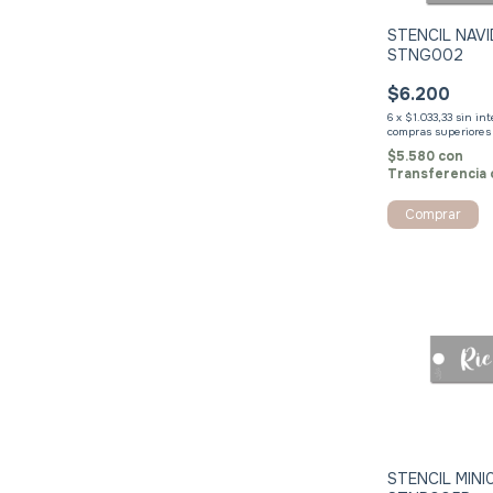
STENCIL NAV
STNG002
$6.200
6
x
$1.033,33
sin in
$5.580
con
Transferencia 
Comprar
STENCIL MINI