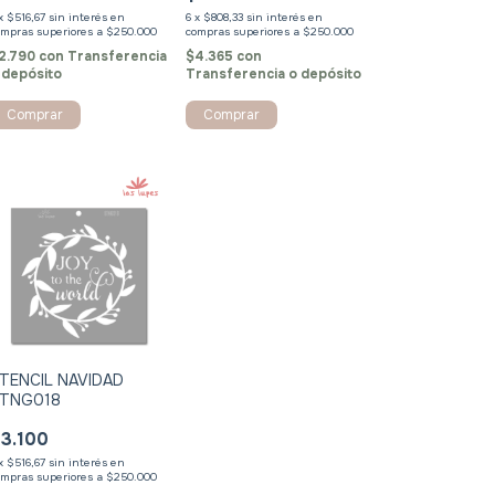
x
$516,67
sin interés
6
x
$808,33
sin interés
2.790
con
Transferencia
$4.365
con
 depósito
Transferencia o depósito
Comprar
Comprar
TENCIL NAVIDAD
TNG018
3.100
x
$516,67
sin interés