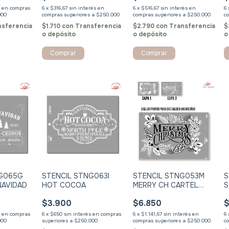
6
x
$516,67
sin interés
s
6
x
$316,67
sin interés
6
$2.790
con
Transferencia
nsferencia
$1.710
con
Transferencia
$
o depósito
o depósito
o
Comprar
NG065G
STENCIL STNG063I
STENCIL STNG053M
S
NAVIDAD
HOT COCOA
MERRY CH CARTEL
S
DOBLE REGISTRO
$3.900
$6.850
$
s
6
x
$650
sin interés
6
x
$1.141,67
sin interés
6