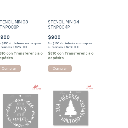
TENCIL MINI08
STENCIL MINI04
TNP008P
STNP004P
$900
$900
x
$150
sin interés
6
x
$150
sin interés
810
con
Transferencia o
$810
con
Transferencia o
epósito
depósito
Comprar
Comprar