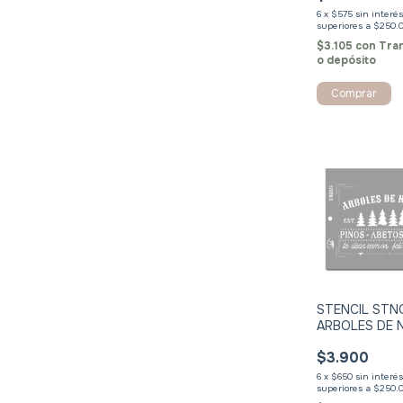
6
x
$575
sin interé
$3.105
con
Tra
o depósito
Comprar
STENCIL ST
ARBOLES DE 
$3.900
6
x
$650
sin interé