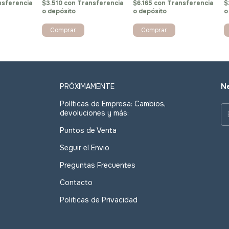
nsferencia
$3.510
con
Transferencia
$6.165
con
Transferencia
$
o depósito
o depósito
o
Comprar
PRÓXIMAMENTE
Ne
Políticas de Empresa: Cambios,
devoluciones y más:
Puntos de Venta
Seguir el Envio
Preguntas Frecuentes
Contacto
Politicas de Privacidad