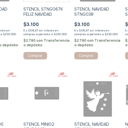
IDAD
STENCIL NAVIDAD
S
STENCIL STNG067K
STNG038
S
FELIZ NAVIDAD
$3.100
$
$3.100
terés
6
x
$516,67
sin interés
6
6
x
$516,67
sin interés
$2.790
con
Transferencia
$
$2.790
con
Transferencia
o depósito
o depósito
o
o depósito
Comprar
05
STENCIL MINI02
STENCIL NAVIDAD
N