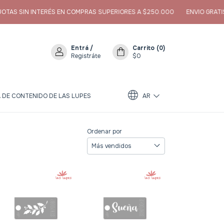
IN INTERÉS EN COMPRAS SUPERIORES A $250.000
ENVIO GRATIS EN C
Entrá
/
Carrito
(
0
)
Registráte
$0
 DE CONTENIDO DE LAS LUPES
AR
Ordenar por