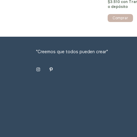
$3.510
con
Tra
o depósito
"Creemos que todos pueden crear"