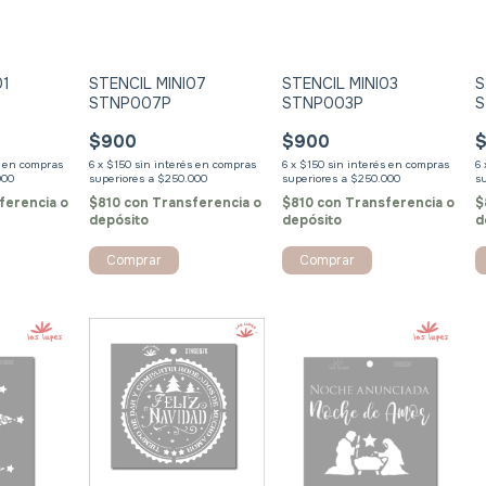
01
STENCIL MINI07
STENCIL MINI03
S
STNP007P
STNP003P
S
$900
$900
s
6
x
$150
sin interés
6
x
$150
sin interés
6
ferencia o
$810
con
Transferencia o
$810
con
Transferencia o
$
depósito
depósito
d
Comprar
Comprar