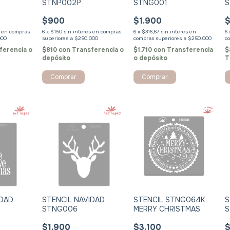
STNP002P
STNG001
S
D
$900
$1.900
$
s
6
x
$150
sin interés
6
x
$316,67
sin interés
6
ferencia o
$810
con
Transferencia o
$1.710
con
Transferencia
$
depósito
o depósito
T
Comprar
Comprar
STENCIL STNG064K
IDAD
STENCIL NAVIDAD
S
MERRY CHRISTMAS
STNG006
$3.100
$1.900
$