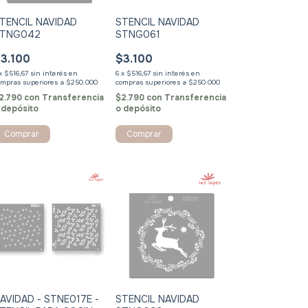
TENCIL NAVIDAD
STENCIL NAVIDAD
TNG042
STNG061
3.100
$3.100
x
$516,67
sin interés
6
x
$516,67
sin interés
2.790
con
Transferencia
$2.790
con
Transferencia
 depósito
o depósito
Comprar
Comprar
AVIDAD - STNE017E -
STENCIL NAVIDAD