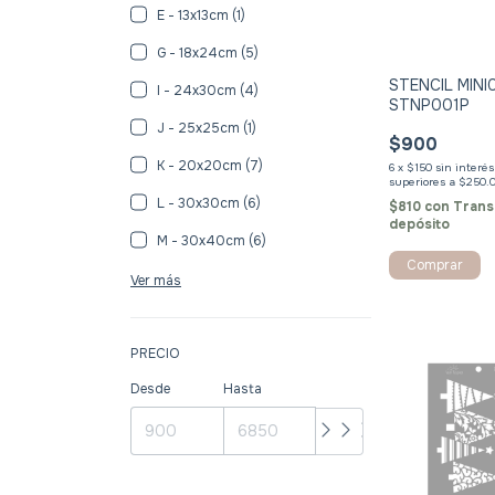
E - 13x13cm (1)
G - 18x24cm (5)
STENCIL MINI
I - 24x30cm (4)
STNP001P
J - 25x25cm (1)
$900
K - 20x20cm (7)
6
x
$150
sin interé
L - 30x30cm (6)
$810
con
Trans
depósito
M - 30x40cm (6)
Comprar
Ver más
PRECIO
Desde
Hasta