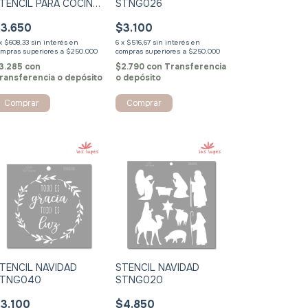
TENCIL PARA COCINA
STNG026
OBLE REGISTRO
3.650
$3.100
x
$608,33
sin interés
6
x
$516,67
sin interés
3.285
con
$2.790
con
Transferencia
ransferencia o depósito
o depósito
Comprar
Comprar
TENCIL NAVIDAD
STENCIL NAVIDAD
STNG040
STNG020
3.100
$4.850