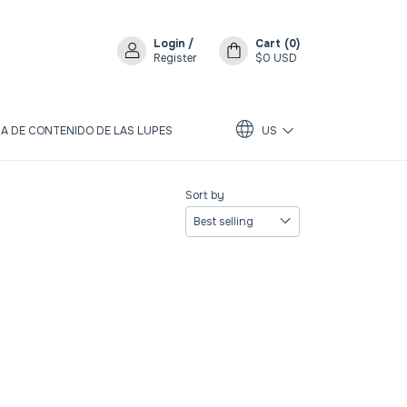
Login
/
Cart
(
0
)
Register
$0 USD
A DE CONTENIDO DE LAS LUPES
US
Sort by