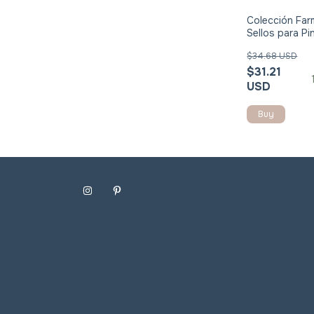
Colección Far
Sellos para Pi
$34.68 USD
$31.21
USD