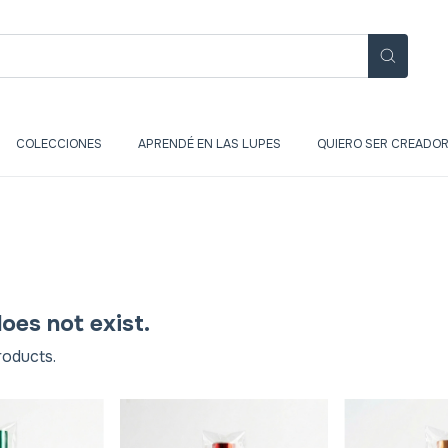
COLECCIONES
APRENDÉ EN LAS LUPES
QUIERO SER CREADOR
oes not exist.
roducts.