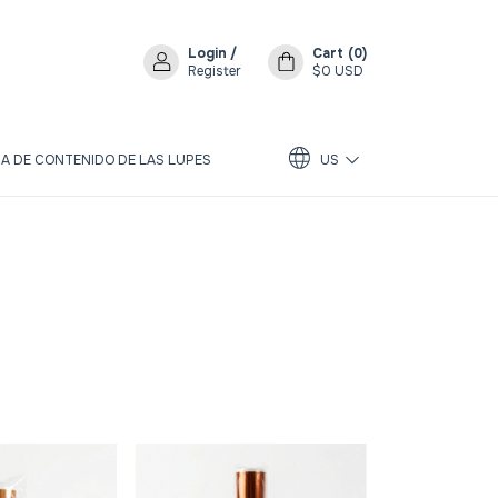
Login
/
Cart
(
0
)
Register
$0 USD
A DE CONTENIDO DE LAS LUPES
US