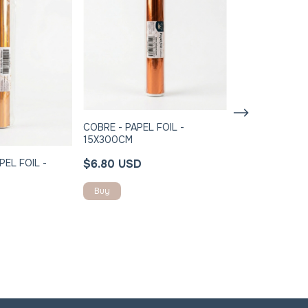
COBRE - PAPEL FOIL -
15X300CM
$6.80 USD
PEL FOIL -
DORADO - PAPE
15X300CM
$6.80 USD