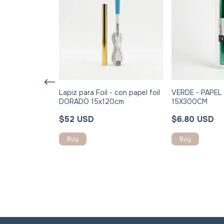
21 colores de
Lapiz para Foil - con papel foil
VERDE - PAPEL 
nchables +
DORADO 15x120cm
15X300CM
able + papel
$52 USD
$6.80 USD
rramientas -
nstrucciones