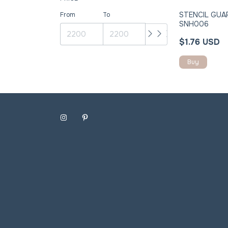
STENCIL GUA
From
To
SNH006
$1.76 USD
Buy