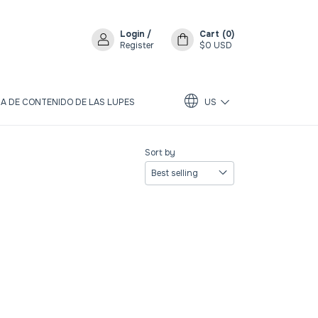
Login
/
Cart
(
0
)
Register
$0 USD
A DE CONTENIDO DE LAS LUPES
US
Sort by