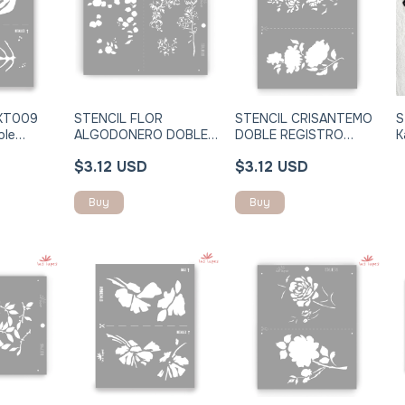
KT009
STENCIL FLOR
STENCIL CRISANTEMO
S
ble
ALGODONERO DOBLE
DOBLE REGISTRO
K
30cm
REGISTRO STNJ068I
STNJ066I
R
$3.12 USD
$3.12 USD
Buy
Buy