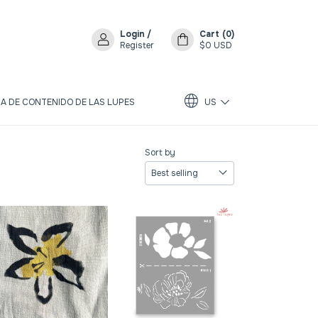
Login
/
Cart
(
0
)
Register
$0 USD
A DE CONTENIDO DE LAS LUPES
US
Sort by