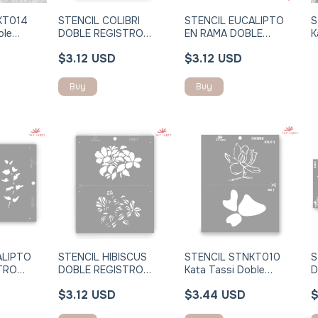
KT014
STENCIL COLIBRI
STENCIL EUCALIPTO
S
ble
DOBLE REGISTRO
EN RAMA DOBLE
K
30cm
STNJ067I
REGISTRO STNJ069I
R
$3.12 USD
$3.12 USD
Buy
Buy
ALIPTO
STENCIL HIBISCUS
STENCIL STNKT010
S
TRO
DOBLE REGISTRO
Kata Tassi Doble
D
STNJ071I
Registro 24x30cm
S
$3.12 USD
$3.44 USD
$