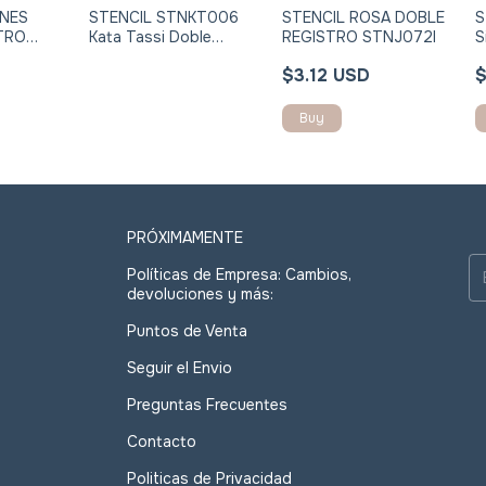
ONES
STENCIL STNKT006
STENCIL ROSA DOBLE
S
TRO
Kata Tassi Doble
REGISTRO STNJ072I
S
Registro 24x30cm
D
$3.12 USD
$
Buy
PRÓXIMAMENTE
Políticas de Empresa: Cambios,
devoluciones y más:
Puntos de Venta
Seguir el Envio
Preguntas Frecuentes
Contacto
Politicas de Privacidad