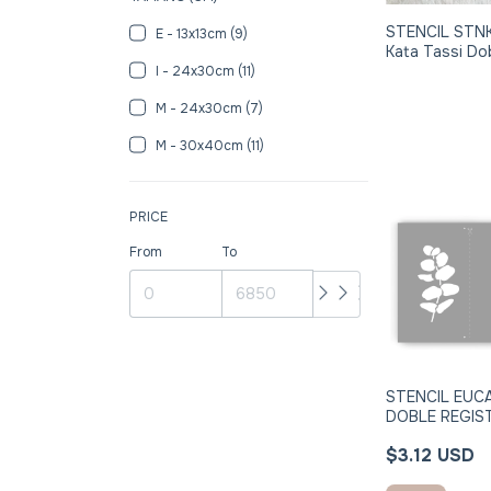
STENCIL STN
E - 13x13cm (9)
Kata Tassi Do
Registro 24x
I - 24x30cm (11)
M - 24x30cm (7)
M - 30x40cm (11)
PRICE
From
To
STENCIL EUC
DOBLE REGIS
STNJ073I
$3.12 USD