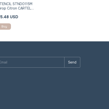
TENCIL STND0115M
irop Citron CARTEL
OBLE REGISTRO
5.48 USD
Buy