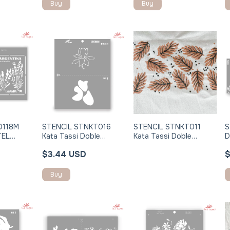
Buy
D118M
STENCIL STNKT016
STENCIL STNKT011
S
TEL
Kata Tassi Doble
Kata Tassi Doble
D
TRO
Registro 24x30cm
Registro 24x30cm
S
$3.44 USD
$