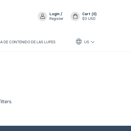
Login
/
Cart
(
0
)
Register
$0 USD
A DE CONTENIDO DE LAS LUPES
US
lters.