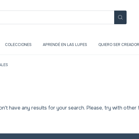
COLECCIONES
APRENDÉ EN LAS LUPES
QUIERO SER CREADOR
ALES
n't have any results for your search. Please, try with other fi